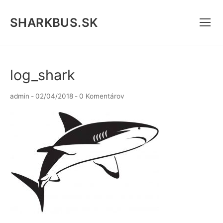
Preskočiť
na
SHARKBUS.SK
obsah
log_shark
admin
-
02/04/2018
-
0 Komentárov