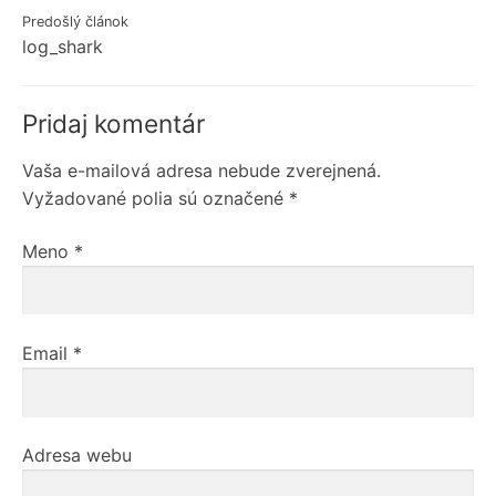
Navigácia
Predošlý článok
log_shark
v
článku
Pridaj komentár
Vaša e-mailová adresa nebude zverejnená.
Vyžadované polia sú označené
*
Meno
*
Email
*
Adresa webu