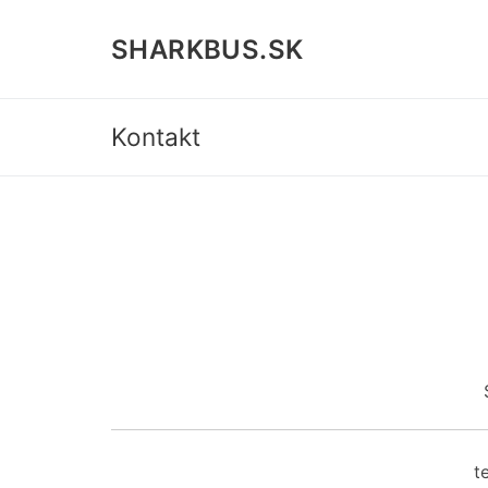
Preskočiť
na
SHARKBUS.SK
obsah
Kontakt
t